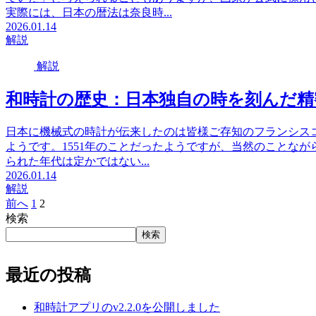
実際には、日本の暦法は奈良時...
2026.01.14
解説
解説
和時計の歴史：日本独自の時を刻んだ精
日本に機械式の時計が伝来したのは皆様ご存知のフランシス
ようです。1551年のことだったようですが、当然のことな
られた年代は定かではない...
2026.01.14
解説
前へ
1
2
検索
検索
最近の投稿
和時計アプリのv2.2.0を公開しました