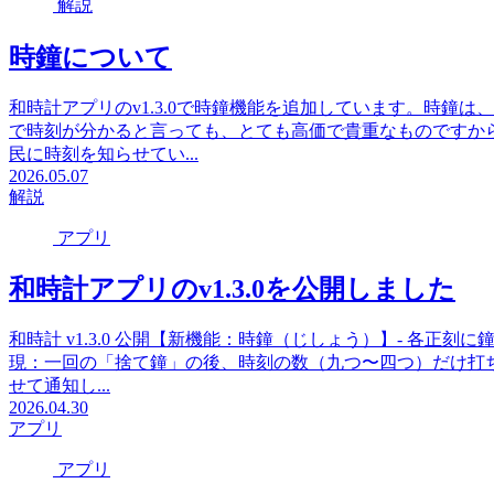
解説
時鐘について
和時計アプリのv1.3.0で時鐘機能を追加しています。時鐘
で時刻が分かると言っても、とても高価で貴重なものですか
民に時刻を知らせてい...
2026.05.07
解説
アプリ
和時計アプリのv1.3.0を公開しました
和時計 v1.3.0 公開【新機能：時鐘（じしょう）】- 各正
現：一回の「捨て鐘」の後、時刻の数（九つ〜四つ）だけ打ち
せて通知し...
2026.04.30
アプリ
アプリ