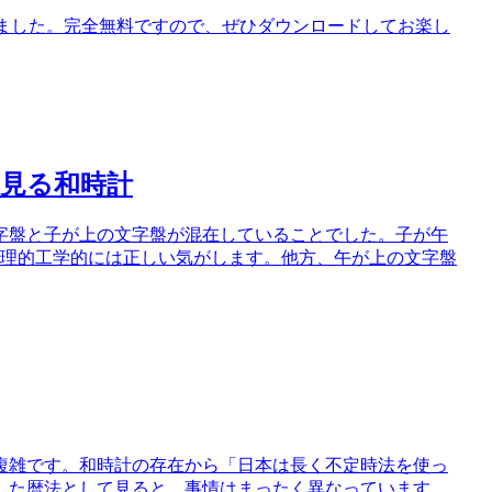
toreで公開しました。完全無料ですので、ぜひダウンロードしてお楽し
見る和時計
字盤と子が上の文字盤が混在していることでした。子が午
論理的工学的には正しい気がします。他方、午が上の文字盤
複雑です。和時計の存在から「日本は長く不定時法を使っ
した暦法として見ると、事情はまったく異なっています。