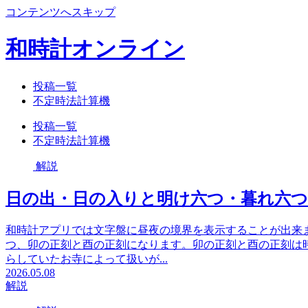
コンテンツへスキップ
和時計オンライン
投稿一覧
不定時法計算機
投稿一覧
不定時法計算機
解説
日の出・日の入りと明け六つ・暮れ六
和時計アプリでは文字盤に昼夜の境界を表示することが出来
つ、卯の正刻と酉の正刻になります。卯の正刻と酉の正刻は
らしていたお寺によって扱いが...
2026.05.08
解説