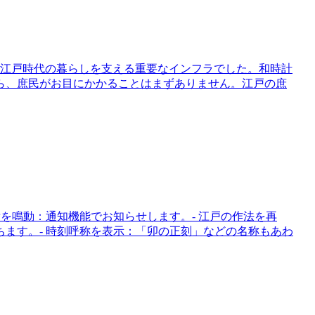
は、江戸時代の暮らしを支える重要なインフラでした。和時計
ら、庶民がお目にかかることはまずありません。江戸の庶
刻に鐘を鳴動：通知機能でお知らせします。- 江戸の作法を再
ます。- 時刻呼称を表示：「卯の正刻」などの名称もあわ