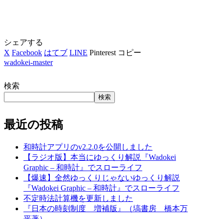
シェアする
X
Facebook
はてブ
LINE
Pinterest
コピー
wadokei-master
検索
検索
最近の投稿
和時計アプリのv2.2.0を公開しました
【ラジオ版】本当にゆっくり解説『Wadokei
Graphic – 和時計』でスローライフ
【爆速】全然ゆっくりじゃないゆっくり解説
『Wadokei Graphic – 和時計』でスローライフ
不定時法計算機を更新しました
『日本の時刻制度 増補版』（塙書房 橋本万
平著）