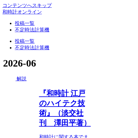
コンテンツへスキップ
和時計オンライン
投稿一覧
不定時法計算機
投稿一覧
不定時法計算機
2026-06
解説
『和時計 江戸
のハイテク技
術』（淡交社
刊 澤田平著）
和時計に関する本でま