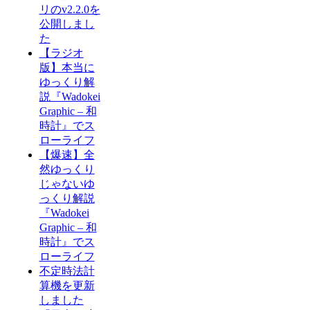
リのv2.2.0を
公開しまし
た
【ラジオ
版】本当に
ゆっくり解
説『Wadokei
Graphic – 和
時計』でス
ローライフ
【爆速】全
然ゆっくり
じゃないゆ
っくり解説
『Wadokei
Graphic – 和
時計』でス
ローライフ
不定時法計
算機を更新
しました