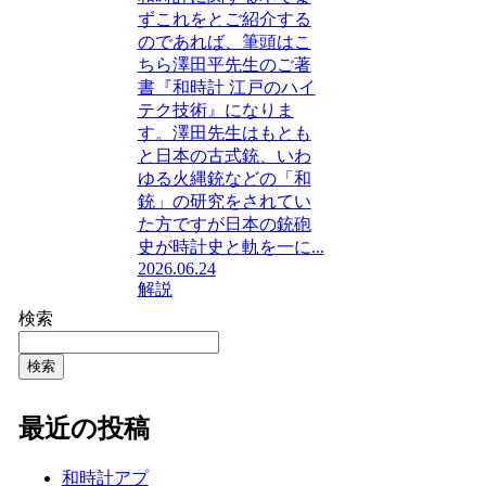
ずこれをとご紹介する
のであれば、筆頭はこ
ちら澤田平先生のご著
書『和時計 江戸のハイ
テク技術』になりま
す。澤田先生はもとも
と日本の古式銃、いわ
ゆる火縄銃などの「和
銃」の研究をされてい
た方ですが日本の銃砲
史が時計史と軌を一に...
2026.06.24
解説
検索
検索
最近の投稿
和時計アプ