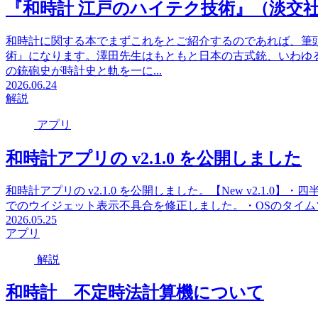
『和時計 江戸のハイテク技術』（淡交
和時計に関する本でまずこれをとご紹介するのであれば、筆
術』になります。澤田先生はもともと日本の古式銃、いわゆ
の銃砲史が時計史と軌を一に...
2026.06.24
解説
アプリ
和時計アプリの v2.1.0 を公開しました
和時計アプリの v2.1.0 を公開しました。【New v2.1
でのウイジェット表示不具合を修正しました。・OSのタイ
2026.05.25
アプリ
解説
和時計 不定時法計算機について