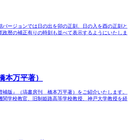
期バージョンでは日の出を卯の正刻、日の入を酉の正刻と
寛政暦の補正有りの時刻も並べて表示するようにいたしま
橋本万平著）
増補版』（塙書房刊 橋本万平著）をご紹介いたします。
機関学校教官、旧制姫路高等学校教授、神戸大学教授を経