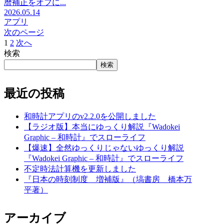
暦補正をオフに...
2026.05.14
アプリ
次のページ
1
2
次へ
検索
検索
最近の投稿
和時計アプリのv2.2.0を公開しました
【ラジオ版】本当にゆっくり解説『Wadokei
Graphic – 和時計』でスローライフ
【爆速】全然ゆっくりじゃないゆっくり解説
『Wadokei Graphic – 和時計』でスローライフ
不定時法計算機を更新しました
『日本の時刻制度 増補版』（塙書房 橋本万
平著）
アーカイブ