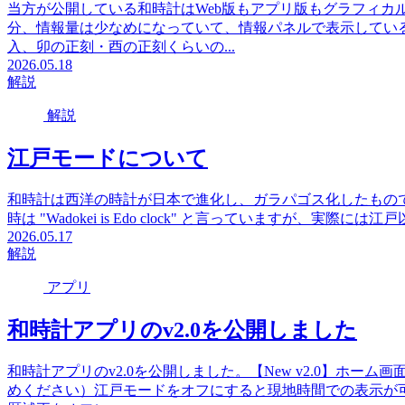
当方が公開している和時計はWeb版もアプリ版もグラフィカ
分、情報量は少なめになっていて、情報パネルで表示してい
入、卯の正刻・酉の正刻くらいの...
2026.05.18
解説
解説
江戸モードについて
和時計は西洋の時計が日本で進化し、ガラパゴス化したもの
時は "Wadokei is Edo clock" と言っていますが、
2026.05.17
解説
アプリ
和時計アプリのv2.0を公開しました
和時計アプリのv2.0を公開しました。【New v2.0】ホー
めください）江戸モードをオフにすると現地時間での表示が