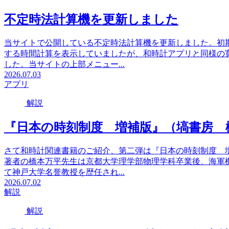
不定時法計算機を更新しました
当サイトで公開している不定時法計算機を更新しました。初
する時間計算を表示していましたが、和時計アプリと同様の
した。当サイトの上部メニュー...
2026.07.03
アプリ
解説
『日本の時刻制度 増補版』（塙書房 
さて和時計関連書籍のご紹介、第二弾は『日本の時刻制度 
著者の橋本万平先生は京都大学理学部物理学科卒業後、海軍
て神戸大学名誉教授を歴任され...
2026.07.02
解説
解説