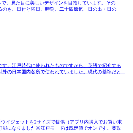
ルで、見た目に美しいデザインを目指しています。その
るのも、日付と曜日、時刻、二十四節気、日の出・日の
です。江戸時代に使われたものですから、英語で紹介する
実際には江戸以外の日本国内各所で使われていました。現代の基準だと...
ム画面ウイジェットを2サイズで提供（アプリ内購入でお買い求
可能になりました※江戸モードは既定値でオンです。寛政