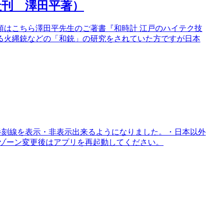
社刊 澤田平著）
頭はこちら澤田平先生のご著書『和時計 江戸のハイテク技
る火縄銃などの「和銃」の研究をされていた方ですが日本
.0】・四半刻線を表示・非表示出来るようになりました。・日本以外
ムゾーン変更後はアプリを再起動してください。