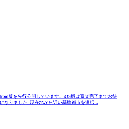
、Android版を先行公開しています。iOS版は審査完了までお待
なりました- 現在地から近い基準都市を選択...